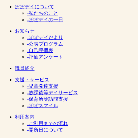
ぽぽデイについて
-私たちのこと
-ぽぽデイの一日
お知らせ
-ぽぽデイだより
-公表プログラム
-自己評価表
-評価アンケート
職員紹介
支援・サービス
-児童発達支援
-放課後等デイサービス
-保育所等訪問支援
-ぽぽスマイル
利用案内
-ご利用までの流れ
-開所日について