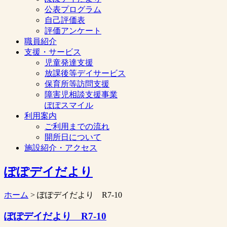
公表プログラム
自己評価表
評価アンケート
職員紹介
支援・サービス
児童発達支援
放課後等デイサービス
保育所等訪問支援
障害児相談支援事業
ぽぽスマイル
利用案内
ご利用までの流れ
開所日について
施設紹介・アクセス
ぽぽデイだより
ホーム
> ぽぽデイだより R7-10
ぽぽデイだより R7-10