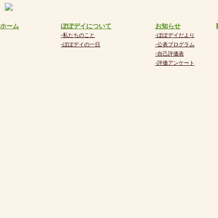
ホーム
ぽぽデイについて
お知らせ
-私たちのこと
-ぽぽデイだより
-ぽぽデイの一日
-公表プログラム
-自己評価表
-評価アンケート