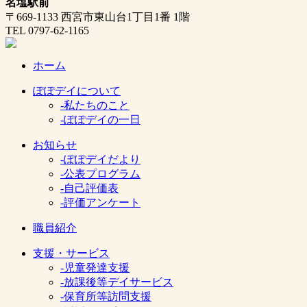
名塩駅前
〒669-1133 西宮市東山台1丁目1番 1階
TEL 0797-62-1165
ホーム
ぽぽデイについて
-私たちのこと
-ぽぽデイの一日
お知らせ
-ぽぽデイだより
-公表プログラム
-自己評価表
-評価アンケート
職員紹介
支援・サービス
-児童発達支援
-放課後等デイサービス
-保育所等訪問支援