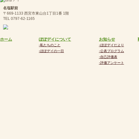
名塩駅前
〒669-1133 西宮市東山台1丁目1番 1階
TEL 0797-62-1165
ホーム
ぽぽデイについて
お知らせ
-私たちのこと
-ぽぽデイだより
-ぽぽデイの一日
-公表プログラム
-自己評価表
-評価アンケート